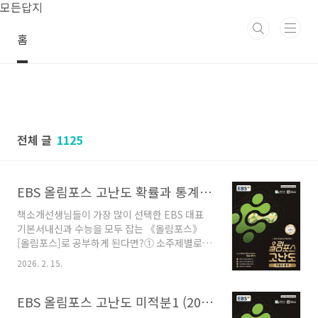
본문 바로가기
모든답지
홈
전체 글
1125
EBS 올림포스 고난도 확률과 통계 (2026년) 답지 정답 해설
책소개선생님들이 가장 많이 선택한 EBS 대표
기본서내신과 수능을 모두 잡는 《올림포스》
[올림포스]로 공부하게 된다면?① 소주제별로 세
분화한 핵심 내용을 체계적으로 정리하고 예시를
2026. 2. 15.
통해 확실하게 개념을 이해할 수 있습니다.② 대
표 문제를 통해 기본 유형을 익히고 비슷한 유제
를 다시 풀어보며 기본기를 다질 수 있습니다.③
EBS 올림포스 고난도 미적분1 (2026년) 답지 정답 해설
중단원 별로 자주 출제되는 문제들로 여러 유형