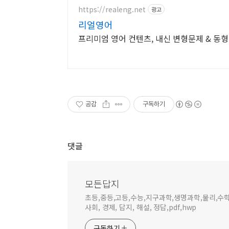
https://realeng.net
광고
리얼영어
프리미엄 영어 컨텐츠, 내신 변형문제 & 동
공감
구독하기
댓글
모든답지
초등,중등,고등,수능,지구과학,생명과학,물리,수학, 국
사회, 경제, 답지, 해설, 정답,pdf,hwp
구독하기