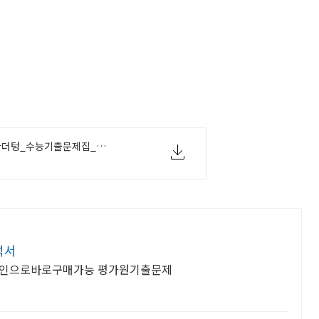
2024_수능대비_마더텅_수능기출문제집_국어_화법과_작문_정답표.pdf
석서
라인으로바로구매가능 평가원기출문제