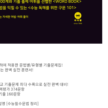
하여 적용한 문법별/유형별 기출문제집!
는 완벽 실전 훈련서!
관학교 기출문제 최다 수록으로 실전 완벽 대비!
학력평가 374문항
 기출 160문항
설명 [수능필수문법 정리]