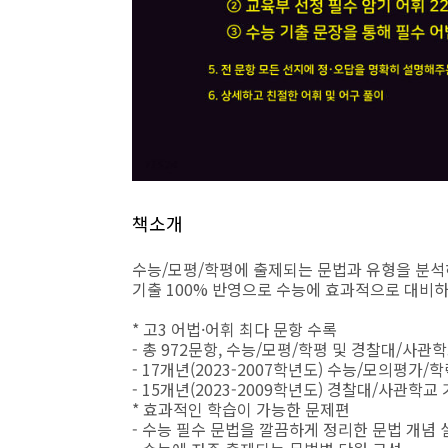
책소개
수능/모평/학평에 출제되는 문법과 유형을 분석
기출 100% 반영으로 수능에 효과적으로 대비하
* 고3 어법·어휘 최다 문항 수록
- 총 972문항, 수능/모평/학평 및 경찰대/사
- 17개년(2023-2007학년도) 수능/모의평가/
- 15개년(2023-2009학년도) 경찰대/사관학교
* 효과적인 학습이 가능한 문제편
- 수능 필수 문법을 깔끔하게 정리한 문법 개념 