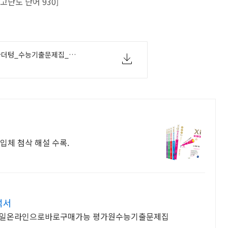
난도 단어 930]
2024_수능대비_마더텅_수능기출문제집_영어어법어휘_정답표.pdf
입체 첨삭 해설 수록.
석서
파일온라인으로바로구매가능 평가원수능기출문제집