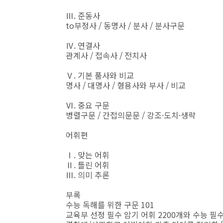
Ⅲ. 준동사
to부정사 / 동명사 / 분사 / 분사구문
Ⅳ. 연결사
관계사 / 접속사 / 전치사
Ⅴ. 기본 품사와 비교
명사 / 대명사 / 형용사와 부사 / 비교
Ⅵ. 중요 구문
병렬구문 / 간접의문문 / 강조·도치·생략
어휘편
Ⅰ. 맞는 어휘
Ⅱ. 틀린 어휘
Ⅲ. 의미 추론
부록
수능 독해를 위한 구문 101
교육부 선정 필수 암기 어휘 2200개와 수능 필수