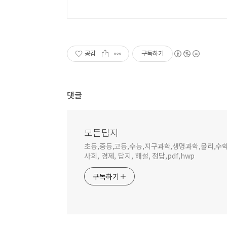
공감
구독하기
댓글
모든답지
초등,중등,고등,수능,지구과학,생명과학,물리,수학, 국
사회, 경제, 답지, 해설, 정답,pdf,hwp
구독하기