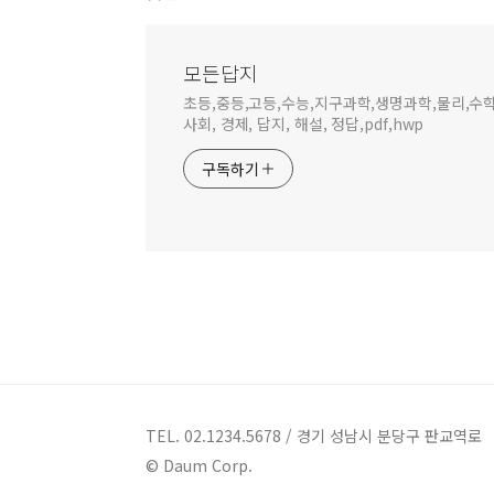
모든답지
초등,중등,고등,수능,지구과학,생명과학,물리,수학, 국
사회, 경제, 답지, 해설, 정답,pdf,hwp
구독하기
TEL. 02.1234.5678 / 경기 성남시 분당구 판교역로
© Daum Corp.