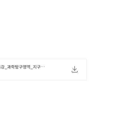
EBS_2027_수능특강_과학탐구영역_지구과학Ⅰ_정답과해설.pdf