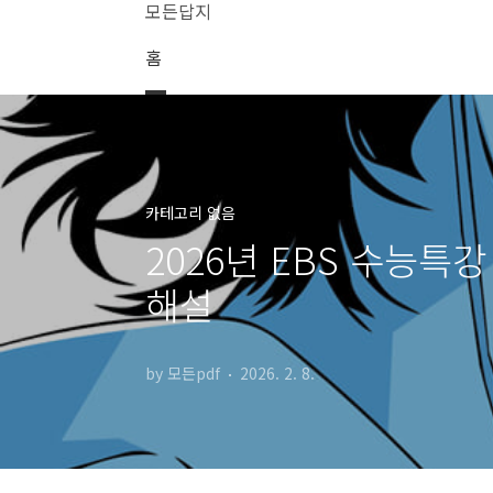
본문 바로가기
모든답지
홈
카테고리 없음
2026년 EBS 수능특
해설
by 모든pdf
2026. 2. 8.