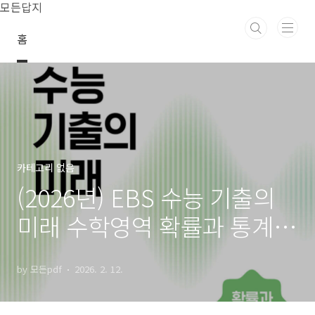
본문 바로가기
모든답지
홈
카테고리 없음
(2026년) EBS 수능 기출의
미래 수학영역 확률과 통계
2027학년도 수능 대비 답지
by 모든pdf
2026. 2. 12.
정답 해설